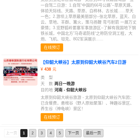
一自驾二日游：1.自驾“中国的66号公路”--草原天路，
体验天际线、天路、草原、白桦林、古长城......草天
一色；2.游坝上草原最美丽部分--张北草原，蓝天、白
云、草地、羊群、篝火，策马扬鞭 弯弓射箭 一展万丈
豪情；3.览野狐岭要塞军事旅游区--了解有我国地下钢
铁长城，中国北方”马奇诺防线“之称防空洞工程，大
炮、飞机、坦克、802军演展示......
在线预订
【仰韶大峡谷】太原到仰韶大峡谷汽车2日游
438
类 型
天 数
两日一晚游
目的地
河南 - 仰韶大峡谷
太原到仰韶大峡谷旅游 - 太原到仰韶大峡谷汽车团：
已含餐费，悬棺谷（野人原始聚落）、禅趣谷景区、
养生谷（神龟峡）景区！
在线预订
上一页
1
2
3
4
5
下一页
最后一页