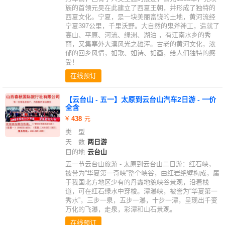
族的首领元昊在此建立了西夏王朝，并形成了独特的
西夏文化。宁夏，是一块美丽富饶的土地，黄河流经
宁夏397公里，千里沃野。大自然的鬼斧神工，造就了
高山、平原、河流、绿洲、湖泊 ，有江南水乡的秀
丽，又集塞外大漠风光之雄浑。古老的黄河文化，浓
郁的回乡风情，如歌、如诗、如画，给人们独特的感
受！
在线预订
【云台山 - 五一】太原到云台山汽车2日游 - 一价
全含
438
类 型
天 数
两日游
目的地
云台山
五一节云台山旅游 - 太原到云台山二日游：红石峡，
被誉为“华夏第一奇峡”整个峡谷，由红岩绝壁构成，属
于我国北方地区少有的丹霞地貌峡谷景观，沿着栈
道，可在红石绿水中穿梭。潭瀑峡，被誉为“华夏第一
秀水”，三步一泉，五步一瀑，十步一潭，呈现出千变
万化的飞瀑，走泉，彩潭和山石景观。
在线预订