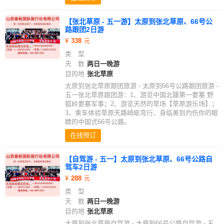
【张北草原 - 五一游】太原到张北草原、66号公
路跟团2日游
338
类 型
天 数
两日一晚游
目的地
张北草原
太原到张北草原跟团旅游 - 太原到66号公路跟团旅游 -
五一张北草原跟团游：1、游览中国北疆第一要塞 野
狐岭要塞军事；2、游览天然的草场【草原游乐场】；
3、乘车体验草原天路崎岖弯行、身临美到灼伤你的眼
睛的中国式66号公路。
在线预订
【自驾游 - 五一】太原到张北草原、66号公路自
驾车2日游
288
类 型
天 数
两日一晚游
目的地
张北草原
太原到张北草原自驾游 - 太原到66号公路自驾游 - 五