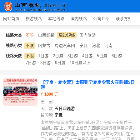
网站首页
旅游线路
本地线路
国内线路
公司介绍
联系方式
线路大类
不限
山西线路
周边短线
国内旅游
线路小类
不限
内蒙古
周边汽车团
宁夏
河北
河南
线路天数
不限
1日游
2日游
3日游
4日游
5日游
6日游
7日游
8日游
9日游
10日游以上
【宁夏 - 夏令营】太原到宁夏夏令营火车卧铺5日
游
1800
类 型
天 数
五日四晚游
目的地
宁夏
太原到宁夏夏令营火车卧铺5日游：宁夏---宁夏位于
“丝绸之路”上，历史上曾是东西部交通贸易重要通道，
作为黄河流经的地区，有古老悠久的黄河文明。在三
万年前，已有了人类生息的痕迹，公元1038年，党项