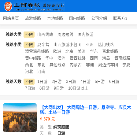
网站首页
旅游线路
本地线路
国内线路
公司介绍
联系方式
线路大类
不限
山西线路
周边短线
国内旅游
线路小类
不限
夏令营
山西旅游小包团
亚洲
热门线路
滑雪温泉线路
欧洲
北京
美洲
华东
晋北线路
晋中线路
华中
澳洲
晋西线路
西南
海岛
晋南线路
西北
东北
其他线路
内蒙古
非洲
周边汽车团
宁夏
河北
河南
线路天数
不限
1日游
2日游
3日游
4日游
5日游
6日游
7日游
8日游
9日游
10日游以上
【大同出发】-大同周边一日游，悬空寺、应县木
塔、土林一日游
370
类 型
纯玩跟团
天 数
一日游