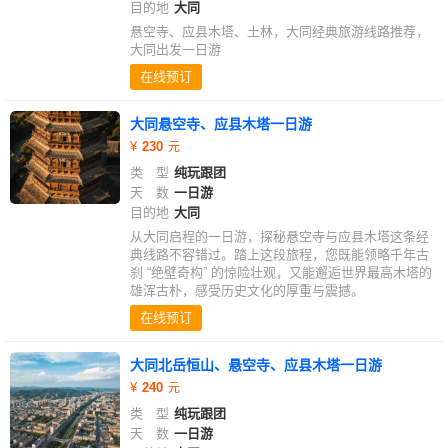
目的地
大同
悬空寺、应县木塔、土林，大同经典旅游线路推荐，
大同出发一日游
在线预订
大同悬空寺、应县木塔一日游
230
类 型
纯玩跟团
天 数
一日游
目的地
大同
从大同启程的一日游，探秘悬空寺与应县木塔这条经
典线路不容错过。踏上这段旅程，您既能领略千年古
刹 “绝壁奇构” 的惊险壮观，又能邂逅世界最高木塔的
雄浑古朴，感受历史文化的厚重与震撼。
在线预订
大同北岳恒山、悬空寺、应县木塔一日游
240
类 型
纯玩跟团
天 数
一日游