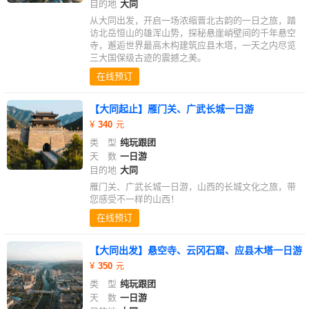
目的地
大同
从大同出发，开启一场浓缩晋北古韵的一日之旅，踏
访北岳恒山的雄浑山势，探秘悬崖峭壁间的千年悬空
寺，邂逅世界最高木构建筑应县木塔，一天之内尽览
三大国保级古迹的震撼之美。
在线预订
【大同起止】雁门关、广武长城一日游
340
类 型
纯玩跟团
天 数
一日游
目的地
大同
雁门关、广武长城一日游，山西的长城文化之旅，带
您感受不一样的山西！
在线预订
【大同出发】悬空寺、云冈石窟、应县木塔一日游
350
类 型
纯玩跟团
天 数
一日游