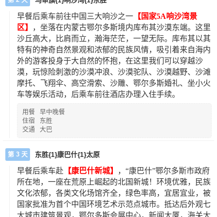
乌审旗{1}响沙湾{1}东胜
早餐后乘车前往
中国三大响沙之一
【
国家
5A
响沙湾景
区】
，
坐落在内蒙古鄂尔多斯境内库布其沙漠东端。这里
沙丘高大，比肩而立，瀚海茫茫，一望无际。库布其以其
特有的神奇自然景观和浓郁的民族风情，吸引着来自海内
外的游客投身于大自然的怀抱，在这里我们可以穿越沙
漠，
玩惊险刺激的沙漠冲浪、沙漠驼队、沙漠越野、沙滩
摩托、飞翔伞、高空滑索、沙雕、鄂尔多斯婚礼、坐小火
车等娱乐活动，
后乘车前往酒店办理入住手续。
用餐
早中晚餐
住宿
东胜
交通
大巴
第 3 天
东胜{1}康巴什{1}太原
早餐后乘车赴
【康巴什新城】
，“康巴什”鄂尔多斯市政府
所在地，一座在荒原上崛起的北国新城！环境优雅，民族
文化浓郁，各类文化场馆齐全，绿色率高，宜居宜业，被
国家批准为首个中国环境艺术示范点城市。抵达后外观七
大城市建筑景观，鄂尔多斯会展中心，新闻大厦，海关大