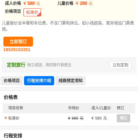
580
280
成人价格
儿童价格
价格项目
标准价
儿童报价含半餐和车位费，不含门票和床位，如小孩超高，需另增加门票费
用。
立即预订
18535153351
定制旅行
立刻定制
独立成团，我的旅行我做主
价格项目
行程安排介绍
线路预定须知
价格表
项目名称
市场价
成人/儿童价
预订
标准价
680
580
预订
行程安排