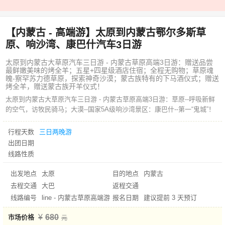
【内蒙古 - 高端游】太原到内蒙古鄂尔多斯草
原、响沙湾、康巴什汽车3日游
太原到内蒙古大草原汽车三日游 - 内蒙古草原高端3日游：赠送品尝
最鲜嫩美味的烤全羊；五星+四星级酒店住宿；全程无购物；草原魂
魄-察罕苏力德草原，探索神奇沙漠；蒙古族特有的下马酒仪式；赠送
烤全羊，赠送蒙古族开羊仪式！
太原到内蒙古大草原汽车三日游 - 内蒙古草原高端3日游：草原--呼吸新鲜
的空气，访牧民骑马；大漠--国家5A级响沙湾景区：康巴什--第一“鬼城”！
行程天数
三日两晚游
出团日期
线路性质
出发地点
太原
目的地点
内蒙古
去程交通
大巴
返程交通
线路编号
line - 内蒙古草原高端游
报名日期
建议提前 3 天预订
680
市场价格