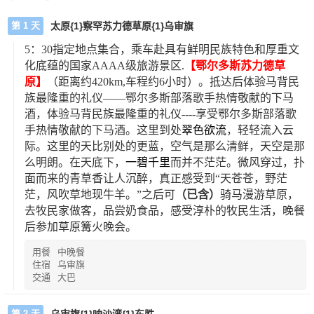
第 1 天
太原{1}察罕苏力德草原{1}乌审旗
5：30指定地点集合，乘车赴具有鲜明民族特色和厚重文
化底蕴的国家AAAA级旅游景区.
【鄂尔多斯苏力德草
原】
（距离约420km,车程约6小时）。
抵达后
体验马背民
族最隆重的礼仪——鄂尔多斯部落歌手热情敬献的下马
酒，体验马背民族最隆重的礼仪----享受鄂尔多斯部落歌
手热情敬献的下马酒。这里到处
翠色欲流
，轻轻流入云
际。这里的天比别处的更蓝，空气是那么清鲜，天空是那
么明朗。在天底下，
一碧千里
而并不茫茫。微风穿过，扑
面而来的青草香让人沉醉，真正感受到“天苍苍，野茫
茫，风吹草地现牛羊。”之后可
（已含）
骑马漫游草原，
去牧民家做客，品尝奶食品，感受淳朴的牧民生活，晚餐
后参加草原篝火晚会。
用餐
中晚餐
住宿
乌审旗
交通
大巴
第 2 天