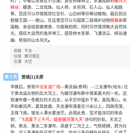
时），中餐后坐景区小交通，游览奇峰林立、水瀑成群的
蟒河大
峡谷
：蟒源、二龙戏珠、仙人桥、水帘洞、石人山、仙人指路
等，您还可以尽情观赏红豆杉、山白树等珍稀动植物。最后到达
猕猴王国——猴山。在这里您可以与国家二级保护动物
猕猴
亲密
接触、亲自给猕猴喂食、与猕猴拍照；同时可尽情领略大自然风
光，感叹大自然的鬼斧神工，感受林木苍翠、飞瀑流云、峡谷通
。
幽、奇丽的山水风光
用餐
不含
住宿
蟒河景区
交通
大巴
第 2 天
晋城{1}太原
早餐后，参观
中法友谊广场
—黄龙庙
(
参拜
)
—三龙瀑布
(
戏水
)
位
于黄龙庙左侧的后大河上，为蟒河瀑布群中落差最大的一处。远
观瀑布像一条粗壮的大白龙，从半空中猛扑下来，直捣潭心。水
声和着风声，震耳欲聋。天龙瀑布落差在
35
米以上，四跌而落，
玉珠飞溅，银龙入潭水雾迷茫。此情此景，您才能深切的体会
到：
"
飞流直下三千尺，疑是银河落九天
"
诗句的妙处。天龙之
侧，黑龙、黄龙二条瀑布，高悬于二沟之上，气势磅礴，蔚为壮
观。这三条瀑布在这里汇合后，犹如三条巨蟒在此碰头，汇成了