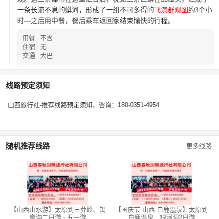
一条长流不息的蟒河，形成了一组不可多得的
飞瀑群观图
约
3
个小
时—之后用中餐，餐后乘车返回家结束愉快的行程。
用餐
不含
住宿
无
交通
大巴
线路预定须知
山西旅行社-推荐线路预定须知，咨询：180-0351-4954
随机推荐线路
更多线路
【山西山水游】太原到王莽岭、锡
【国庆节-山西-白鹿温泉】太原到
崖沟二日游 - 五一游
白鹿温泉、银河洞2日游