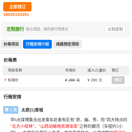
立即预订
18535153351
定制旅行
立刻定制
独立成团，我的旅行我做主
价格项目
行程安排介绍
线路预定须知
价格表
项目名称
市场价
成人/儿童价
预订
标准价
288
280
预订
行程安排
第 1 天
太原{1}晋城
早
6
点煤博集合出发乘车赴素有
区有
"
奇、幽、秀、
险
"
四大特点
的
“北方小桂林”、“山西动植物资源宝库”
之称的蟒河（车程约
5
小