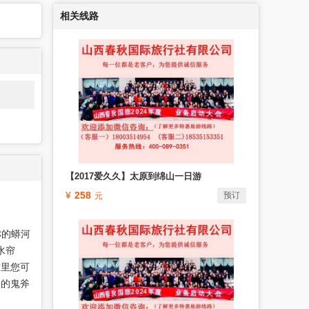
相关线路
【2017爱久久】太原到绵山一日游
258
预订
称的蟒河
水帘
这里您可
然的鬼斧