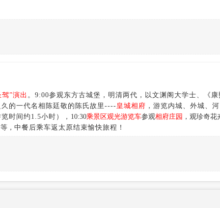
圣驾”演出
。9:00参观东方古城堡，明清两代，以文渊阁大学士、《康
的一代名相陈廷敬的陈氏故里----
皇城相府
，游览内城、外城、河
览时间约1.5小时），
10:30
乘景区观光游览车
参观
相府庄园
，观珍奇花
园等，
中餐后乘车返太原结束愉快旅程！