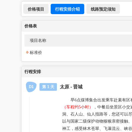
行程安排介绍
价格项目
线路预定须知
价格表
项目名称
标准价
行程安排
太原 - 晋城
D1
第 1 天
早
6
点煤博集合出发乘车赴素有
区
（车程约
5
小时）
，中餐后坐景区小交
洞、石人山、仙人指路等，您还可以
以与国家二级保护动物猕猴亲密接触
神工，感受林木苍翠、飞瀑流云、峡