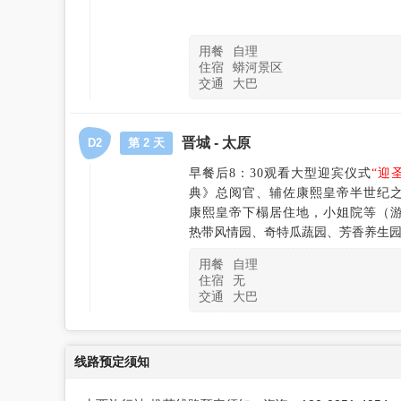
用餐
自理
住宿
蟒河景区
交通
大巴
晋城 - 太原
D2
第 2 天
早餐后8：30观看大型迎宾仪式
“迎
典》总阅官、辅佐康熙皇帝半世纪之久
康熙皇帝下榻居住地，小姐院等（游
热带风情园、奇特瓜蔬园、芳香养生
用餐
自理
住宿
无
交通
大巴
线路预定须知