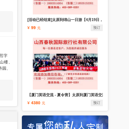
[活动已经结束]太原到绵山一日游【4月19日，超值特价】山
99
预订
熙字
山楼、
卉园、
【厦门英语交流 - 夏令营】太原到厦门英语交流夏令营火车卧
4380
预订