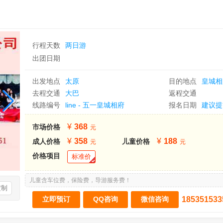
行程天数
两日游
出团日期
出发地点
太原
目的地点
皇城相
去程交通
大巴
返程交通
线路编号
line - 五一皇城相府
报名日期
建议提
368
市场价格
358
188
成人价格
儿童价格
价格项目
标准价
儿童含车位费，保险费，导游服务费！
定制
185351533