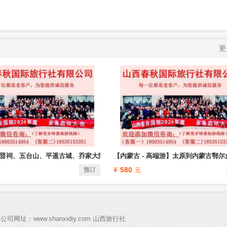
更
晋祠、五台山、平遥古城、乔家大院4日游-全年发
【内蒙古 - 高端游】太原到内蒙古鄂
580
预订
xidiy 公司网址：www.shanxidiy.com
山西旅行社