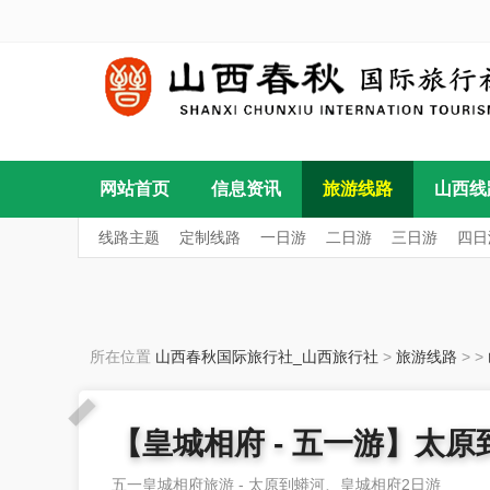
网站首页
信息资讯
旅游线路
山西线
线路主题
定制线路
一日游
二日游
三日游
四日
所在位置
山西春秋国际旅行社_山西旅行社
>
旅游线路
>
>
【皇城相府 - 五一游】太
五一皇城相府旅游 - 太原到蟒河、皇城相府2日游