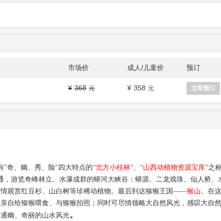
市场价
成人/儿童价
预订
368
358
立即预订
有
"
奇、幽、秀、
险
"
四大特点
的
“北方小桂林”、“山西动植物资源宝库”
之
通，游览奇峰林立、水瀑成群的蟒河大峡谷：蟒源、二龙戏珠、仙人桥、
尽情观赏红豆杉、山白树等珍稀动植物。最后到达猕猴王国——
猴山
。在
、亲自给猕猴喂食、与猕猴拍照；同时可尽情领略大自然风光，感叹大自
。
谷通幽、奇丽的山水风光